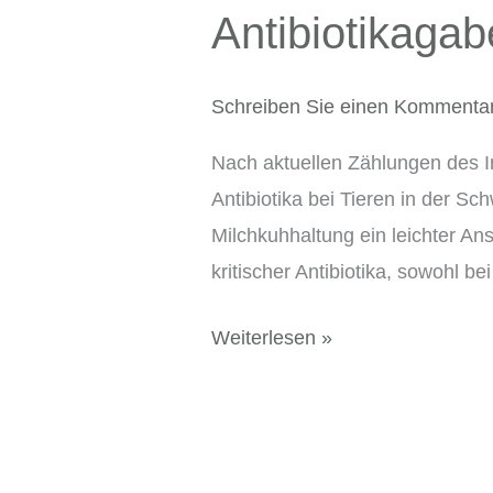
Antibiotikagab
Antibiotikagaben
in
der
Schreiben Sie einen Kommenta
Schweiz
Nach aktuellen Zählungen des In
weiter
Antibiotika bei Tieren in der 
rückläufig
Milchkuhhaltung ein leichter An
kritischer Antibiotika, sowohl b
Weiterlesen »