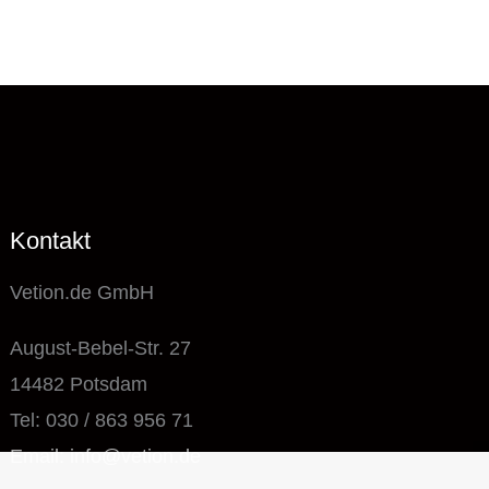
Kontakt
Vetion.de GmbH
August-Bebel-Str. 27
14482 Potsdam
Tel: 030 / 863 956 71
Email: info@vetion.de