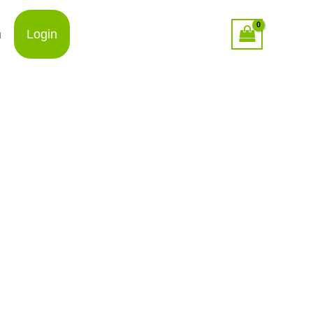
n
Login