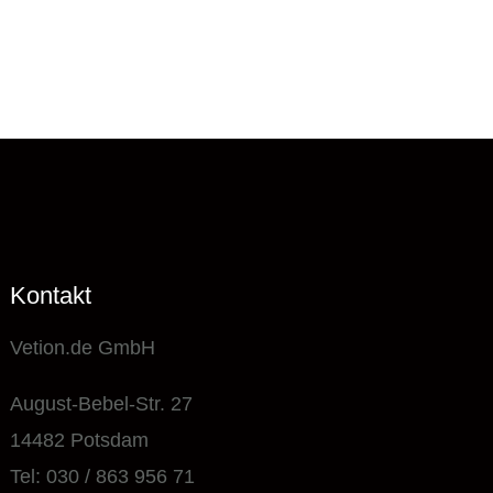
Kontakt
Vetion.de GmbH
August-Bebel-Str. 27
14482 Potsdam
Tel: 030 / 863 956 71