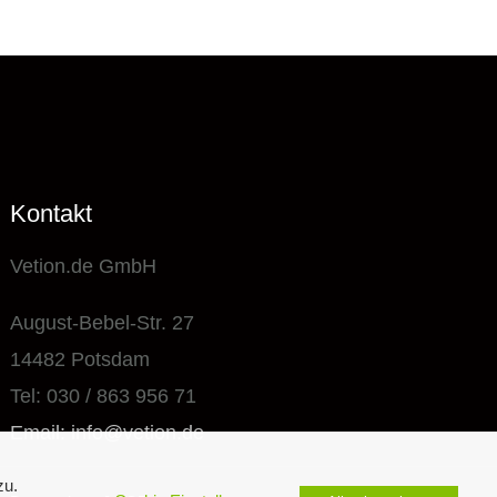
Kontakt
Vetion.de GmbH
August-Bebel-Str. 27
14482 Potsdam
Tel: 030 / 863 956 71
Email: info@vetion.de
zu.