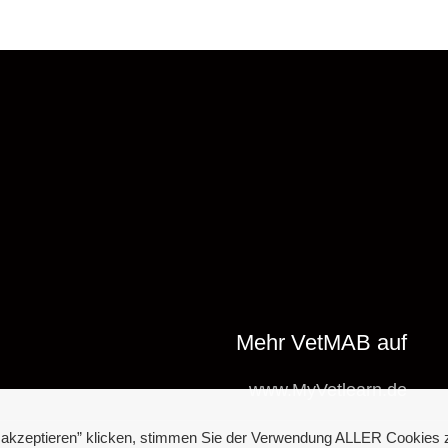
Mehr VetMAB auf
www.MyVetlearn.de
e akzeptieren” klicken, stimmen Sie der Verwendung ALLER Cookies 