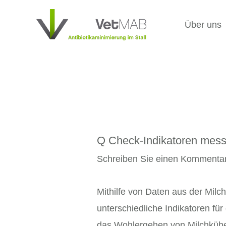
Zum
Inhalt
Über uns
springen
Q Check-Indikatoren mes
Schreiben Sie einen Kommenta
Mithilfe von Daten aus der Mil
unterschiedliche Indikatoren für
das Wohlergehen von Milchkühen