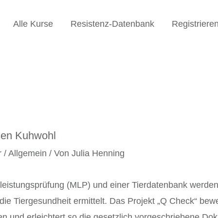
Alle Kurse
Resistenz-Datenbank
Registriere
sen Kuhwohl
r
/
Allgemein
/ Von
Julia Henning
chleistungsprüfung (MLP) und einer Tierdatenbank werde
 die Tiergesundheit ermittelt. Das Projekt „Q Check“ bewer
 und erleichtert so die gesetzlich vorgeschriebene Dok