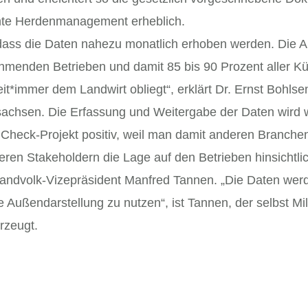
mte Herdenmanagement erheblich.
t, dass die Daten nahezu monatlich erhoben werden. Die 
ehmenden Betrieben und damit 85 bis 90 Prozent aller K
t*immer dem Landwirt obliegt“, erklärt Dr. Ernst Bohlse
chsen. Die Erfassung und Weitergabe der Daten wird weit
Check-Projekt positiv, weil man damit anderen Branchen
eren Stakeholdern die Lage auf den Betrieben hinsichtli
t Landvolk-Vizepräsident Manfred Tannen. „Die Daten wer
e Außendarstellung zu nutzen“, ist Tannen, der selbst Milc
rzeugt.