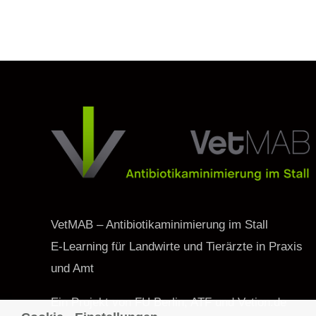
VetMAB – Antibiotikaminimierung im Stall
E-Learning für Landwirte und Tierärzte in Praxis
und Amt
Ein Projekt von FU Berlin, ATF und Vetion.de