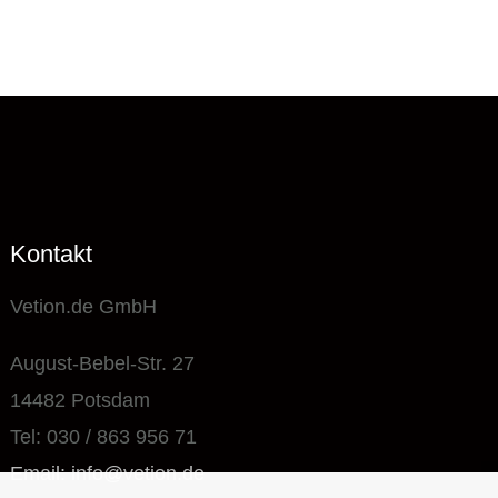
Kontakt
Vetion.de GmbH
August-Bebel-Str. 27
14482 Potsdam
Tel: 030 / 863 956 71
Email: info@vetion.de